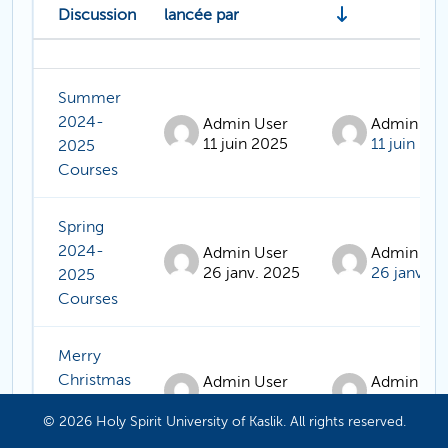
Discussion
lancée par
Statut
Liste des discussions. Affichage de 12
Summer
2024-
Admin User
Admin Use
11 juin 2025
11 juin 20
2025
Courses
Spring
2024-
Admin User
Admin Use
26 janv. 2025
26 janv. 2
2025
Courses
Merry
Christmas
Admin User
Admin Use
20 déc. 2024
20 déc. 2
& Happy
© 2026 Holy Spirit University of Kaslik. All rights reserved.
New Year