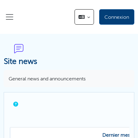
Passer au contenu principal
Connexion
Panneau latéral
Site news
Conditions d’achèvement
General news and announcements
Dernier messag